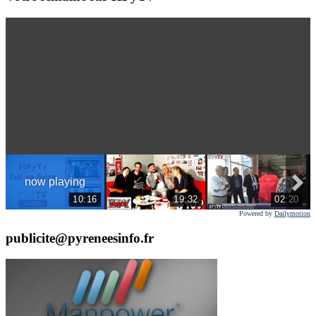
Powered by
Dailymotion
publicite@pyreneesinfo.fr