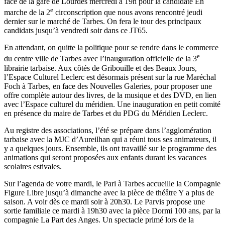
face de la gare de Lourdes mercredi à 19h pour la candidate En
e
marche de la 2
circonscription que nous avons rencontré jeudi
dernier sur le marché de Tarbes. On fera le tour des principaux
candidats jusqu’à vendredi soir dans ce JT65.
En attendant, on quitte la politique pour se rendre dans le commerce
e
du centre ville de Tarbes avec l’inauguration officielle de la 3
librairie tarbaise. Aux côtés de Gribouille et des Beaux Jours,
l’Espace Culturel Leclerc est désormais présent sur la rue Maréchal
Foch à Tarbes, en face des Nouvelles Galeries, pour proposer une
offre complète autour des livres, de la musique et des DVD, en lien
avec l’Espace culturel du méridien. Une inauguration en petit comité
en présence du maire de Tarbes et du PDG du Méridien Leclerc.
Au registre des associations, l’été se prépare dans l’agglomération
tarbaise avec la MJC d’Aureilhan qui a réuni tous ses animateurs, il
y a quelques jours. Ensemble, ils ont travaillé sur le programme des
animations qui seront proposées aux enfants durant les vacances
scolaires estivales.
Sur l’agenda de votre mardi, le Pari à Tarbes accueille la Compagnie
Figure Libre jusqu’à dimanche avec la pièce de théâtre Y a plus de
saison. A voir dès ce mardi soir à 20h30. Le Parvis propose une
sortie familiale ce mardi à 19h30 avec la pièce Dormi 100 ans, par la
compagnie La Part des Anges. Un spectacle primé lors de la