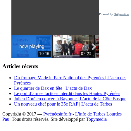
Powered by
Dailymotion
Articles récents
Du fromage Made in Parc National des Pyrénées | L’actu des
Pyrénées
Le quartier de Dax en fête | L’actu de Dax
Le port d’armes factices interdit dans les Hautes-Pyrénées
Julien Doré en concert à Bayonne | L’actu de la Côte Basque
Un nouveau chef pour le 35e RAP | L’actu de Tarbes
Copyright © 2017 —
Pyrénéesinfo.fr - L'info de Tarbes Lourdes
Pau
. Tous droits réservés.
Site développé par
Topymedia