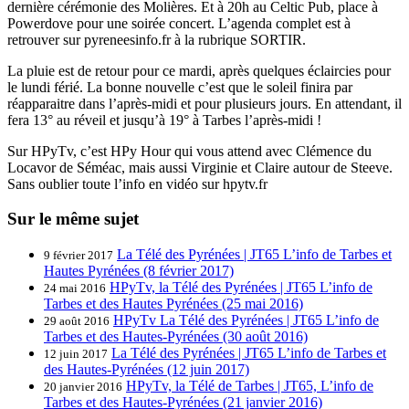
dernière cérémonie des Molières. Et à 20h au Celtic Pub, place à
Powerdove pour une soirée concert. L’agenda complet est à
retrouver sur pyreneesinfo.fr à la rubrique SORTIR.
La pluie est de retour pour ce mardi, après quelques éclaircies pour
le lundi férié. La bonne nouvelle c’est que le soleil finira par
réapparaitre dans l’après-midi et pour plusieurs jours. En attendant, il
fera 13° au réveil et jusqu’à 19° à Tarbes l’après-midi !
Sur HPyTv, c’est HPy Hour qui vous attend avec Clémence du
Locavor de Séméac, mais aussi Virginie et Claire autour de Steeve.
Sans oublier toute l’info en vidéo sur hpytv.fr
Sur le même sujet
La Télé des Pyrénées | JT65 L’info de Tarbes et
9 février 2017
Hautes Pyrénées (8 février 2017)
HPyTv, la Télé des Pyrénées | JT65 L’info de
24 mai 2016
Tarbes et des Hautes Pyrénées (25 mai 2016)
HPyTv La Télé des Pyrénées | JT65 L’info de
29 août 2016
Tarbes et des Hautes-Pyrénées (30 août 2016)
La Télé des Pyrénées | JT65 L’info de Tarbes et
12 juin 2017
des Hautes-Pyrénées (12 juin 2017)
HPyTv, la Télé de Tarbes | JT65, L’info de
20 janvier 2016
Tarbes et des Hautes-Pyrénées (21 janvier 2016)