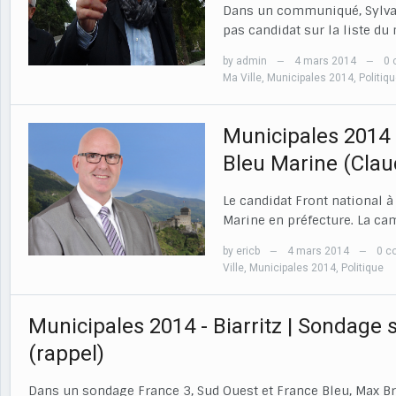
Dans un communiqué, Sylvain
pas candidat sur la liste du
by
admin
4 mars 2014
0
—
—
Ma Ville
,
Municipales 2014
,
Politiq
Municipales 2014 
Bleu Marine (Clau
Le candidat Front national à
Marine en préfecture. La c
by
ericb
4 mars 2014
0 c
—
—
Ville
,
Municipales 2014
,
Politique
Municipales 2014 - Biarritz | Sondage su
(rappel)
Dans un sondage France 3, Sud Ouest et France Bleu, Max Br