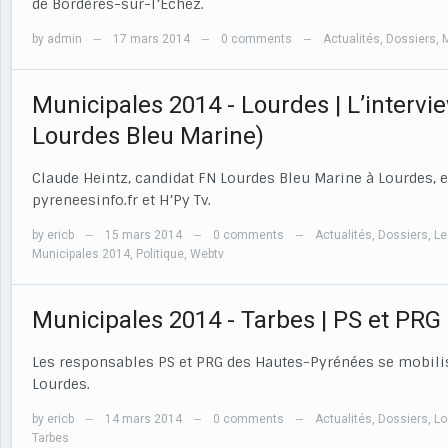
de Bordères-sur-l’Echez.
by
admin
17 mars 2014
0 comments
Actualités
,
Dossiers
,
M
—
—
—
Municipales 2014 - Lourdes | L’intervi
Lourdes Bleu Marine)
Claude Heintz, candidat FN Lourdes Bleu Marine à Lourdes, es
pyreneesinfo.fr et H’Py Tv.
by
ericb
15 mars 2014
0 comments
Actualités
,
Dossiers
,
Le
—
—
—
Municipales 2014
,
Politique
,
Webtv
Municipales 2014 - Tarbes | PS et PRG 
Les responsables PS et PRG des Hautes-Pyrénées se mobilis
Lourdes.
by
ericb
14 mars 2014
0 comments
Actualités
,
Dossiers
,
Lo
—
—
—
Tarbes