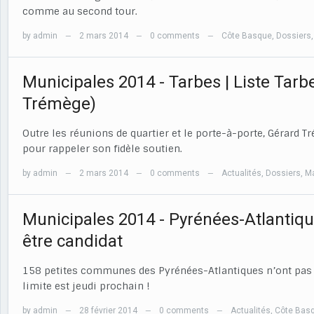
comme au second tour.
by
admin
2 mars 2014
0 comments
Côte Basque
,
Dossiers
—
—
—
Municipales 2014 - Tarbes | Liste Tarb
Trémège)
Outre les réunions de quartier et le porte-à-porte, Gérard
pour rappeler son fidèle soutien.
by
admin
2 mars 2014
0 comments
Actualités
,
Dossiers
,
Ma
—
—
—
Municipales 2014 - Pyrénées-Atlantique
être candidat
158 petites communes des Pyrénées-Atlantiques n’ont pas e
limite est jeudi prochain !
by
admin
28 février 2014
0 comments
Actualités
,
Côte Bas
—
—
—