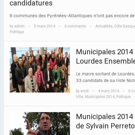
candidatures
8 communes des Pyrénées-Atlantiques n’ont pas encore de c
by
admin
5 mars 2014
0 comments
Actualités
,
Côte Basqu
—
—
—
Politique
Municipales 2014 
Lourdes Ensemble
Le maire sortant de Lourdes,
33 candidats de sa liste No
by
ericb
4 mars 2014
0 c
—
—
Ville
,
Municipales 2014
,
Politique
Municipales 2014
de Sylvain Perreto