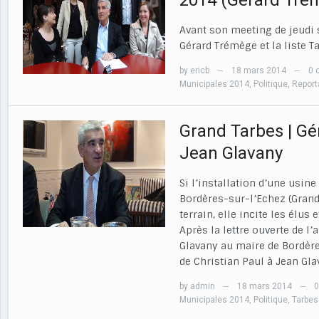
2014 (Gérard Tré
Avant son meeting de jeudi 
Gérard Trémège et la liste T
by
ericb
18 mars 2014
0 
—
—
Municipales 2014
,
Politique
,
Report
Grand Tarbes | G
Jean Glavany
Si l’installation d’une usin
Bordères-sur-l’Echez (Grand
terrain, elle incite les élus
Après la lettre ouverte de l
Glavany au maire de Bordère
de Christian Paul à Jean Gla
by
admin
18 mars 2014
—
—
Municipales 2014
,
Politique
,
Tarbes