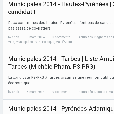
Municipales 2014 - Hautes-Pyrénées 
candidat !
Deux communes des Hautes-Pyrénées n’ont pas de candidat 
pas assez de co-listiers.
by
ericb
6 mars 2014
0 comments
Actualités
,
Bagnères de 
—
—
—
Ville
,
Municipales 2014
,
Politique
,
Val d'Adour
Municipales 2014 - Tarbes | Liste Amb
Tarbes (Michèle Pham, PS PRG)
La candidate PS-PRG à Tarbes organise une réunion publiqu
économique.
by
ericb
5 mars 2014
0 comments
Actualités
,
Dossiers
,
Ma 
—
—
—
Municipales 2014 - Pyrénées-Atlantique