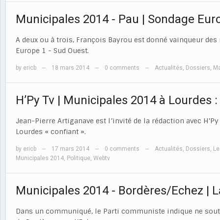
Municipales 2014 - Pau | Sondage Eur
A deux ou à trois, François Bayrou est donné vainqueur de
Europe 1 - Sud Ouest.
by
ericb
18 mars 2014
0 comments
Actualités
,
Dossiers
,
Ma
—
—
—
H’Py Tv | Municipales 2014 à Lourdes 
Jean-Pierre Artiganave est l’invité de la rédaction avec H’P
Lourdes « confiant ».
by
ericb
17 mars 2014
0 comments
Actualités
,
Dossiers
,
Le
—
—
—
Municipales 2014
,
Politique
,
Webtv
Municipales 2014 - Bordères/Echez | L
Dans un communiqué, le Parti communiste indique ne sout