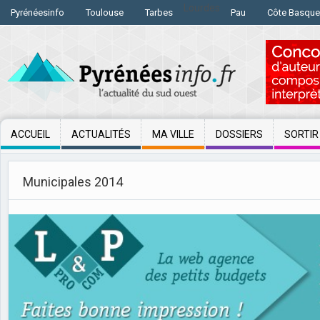
Lourdes
Pyrénéesinfo
Toulouse
Tarbes
Pau
Côte Basque
ACCUEIL
ACTUALITÉS
MA VILLE
DOSSIERS
SORTIR
Municipales 2014