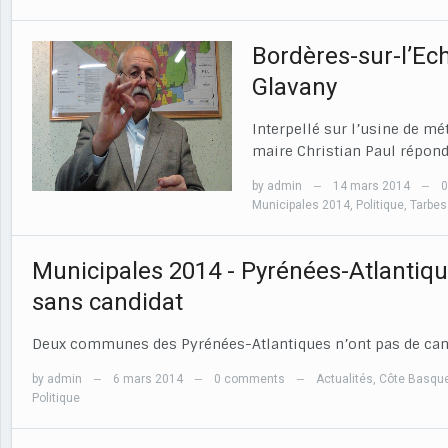
Bordères-sur-l’Ech
Glavany
Interpellé sur l’usine de mé
maire Christian Paul répond
by
admin
14 mars 2014
—
—
Municipales 2014
,
Politique
,
Tarbes
Municipales 2014 - Pyrénées-Atlanti
sans candidat
Deux communes des Pyrénées-Atlantiques n’ont pas de candi
by
admin
6 mars 2014
0 comments
Actualités
,
Côte Basqu
—
—
—
Politique