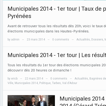
Municipales 2014 - 1er tour | Taux de 
Pyrénées
Avant de retrouver tous les résultats dès 20h, voici le taux 
élections municipales dans les Hautes-Pyrénées.
by
admin
23 mars 2014
0 comments
Actualités
,
Dossiers
,
—
—
—
Municipales 2014 - 1er tour | Les résu
Tous les résultats du 1er tour des élections municipales 2
découvrir dès 20 heures ce dimanche !
by
ericb
22 mars 2014
0 comments
Actualités
,
Bagnères de
—
—
—
Ville
,
Municipales 2014
,
Politique
,
Tarbes
,
Val d'Adour
Municipales 2014 -