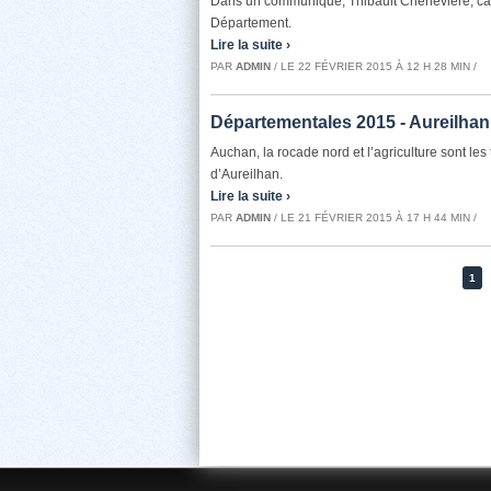
Dans un communiqué, Thibault Chenevière, can
Département.
Lire la suite ›
PAR
ADMIN
/ LE 22 FÉVRIER 2015 À 12 H 28 MIN /
Départementales 2015 - Aureilhan
Auchan, la rocade nord et l’agriculture sont 
d’Aureilhan.
Lire la suite ›
PAR
ADMIN
/ LE 21 FÉVRIER 2015 À 17 H 44 MIN /
1