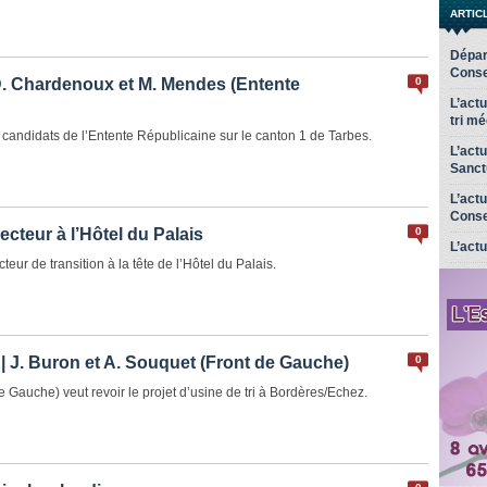
ARTIC
Dépar
Conse
D. Chardenoux et M. Mendes (Entente
0
L’act
tri m
andidats de l’Entente Républicaine sur le canton 1 de Tarbes.
L’act
Sanct
L’act
Conse
ecteur à l’Hôtel du Palais
0
L’actu
teur de transition à la tête de l’Hôtel du Palais.
| J. Buron et A. Souquet (Front de Gauche)
0
 Gauche) veut revoir le projet d’usine de tri à Bordères/Echez.