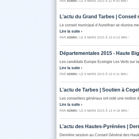
PAR
ADMIN
/ LE 9 MARS 2015 À 11 H 50 MIN /
L’actu du Grand Tarbes | Conseil 
Le conseil municipal d’Aureilhan se réunira me
Lire la suite ›
PAR
ADMIN
/ LE 9 MARS 2015 À 10 H 23 MIN /
Départementales 2015 - Haute Big
Les candidats Europe Ecologie Les Verts sur la
Lire la suite ›
PAR
ADMIN
/ LE 9 MARS 2015 À 10 H 11 MIN /
L’actu de Tarbes | Soutien à Cegel
Les conseillers généraux ont voté une motion d
Lire la suite ›
PAR
ADMIN
/ LE 6 MARS 2015 À 13 H 18 MIN /
L’actu des Hautes-Pyrénées | Der
Dernière session au Conseil Général des Haut