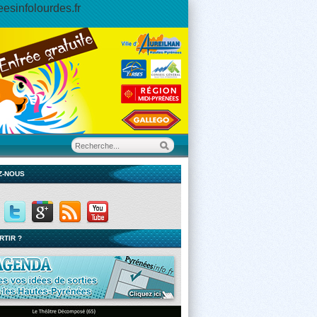
esinfolourdes.fr
Z-NOUS
RTIR ?