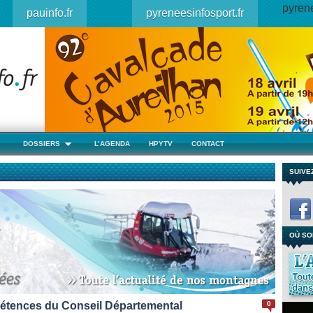
pyrene
pauinfo.fr
pyreneesinfosport.fr
DOSSIERS
L’AGENDA
HPYTV
CONTACT
SUIVE
OÙ SO
étences du Conseil Départemental
0