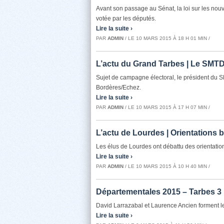
Avant son passage au Sénat, la loi sur les no
votée par les députés.
Lire la suite ›
PAR
ADMIN
/ LE 10 MARS 2015 À 18 H 01 MIN /
L’actu du Grand Tarbes | Le SMTD 
Sujet de campagne électoral, le président du S
Bordères/Echez.
Lire la suite ›
PAR
ADMIN
/ LE 10 MARS 2015 À 17 H 07 MIN /
L’actu de Lourdes | Orientations 
Les élus de Lourdes ont débattu des orientatio
Lire la suite ›
PAR
ADMIN
/ LE 10 MARS 2015 À 10 H 40 MIN /
Départementales 2015 – Tarbes 3 |
David Larrazabal et Laurence Ancien forment le
Lire la suite ›