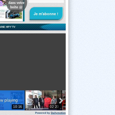
AINE HPY’TV
Powered by
Dailymotion