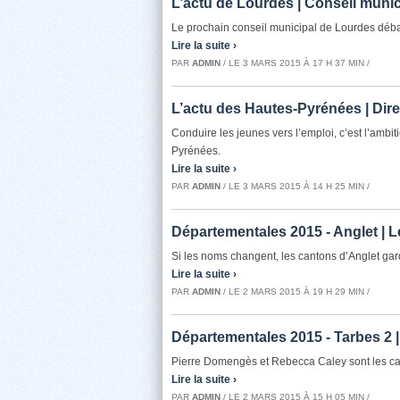
L’actu de Lourdes | Conseil munic
Le prochain conseil municipal de Lourdes déba
Lire la suite ›
PAR
ADMIN
/ LE 3 MARS 2015 À 17 H 37 MIN /
L’actu des Hautes-Pyrénées | Dire
Conduire les jeunes vers l’emploi, c’est l’amb
Pyrénées.
Lire la suite ›
PAR
ADMIN
/ LE 3 MARS 2015 À 14 H 25 MIN /
Départementales 2015 - Anglet |
Si les noms changent, les cantons d’Anglet ga
Lire la suite ›
PAR
ADMIN
/ LE 2 MARS 2015 À 19 H 29 MIN /
Départementales 2015 - Tarbes 2 
Pierre Domengès et Rebecca Caley sont les can
Lire la suite ›
PAR
ADMIN
/ LE 2 MARS 2015 À 15 H 05 MIN /