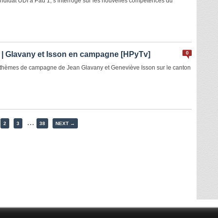
didat UDI à Pau 1, s’interroge sur les nouvelles compétences du
 | Glavany et Isson en campagne [HPyTv]
0
les thèmes de campagne de Jean Glavany et Geneviève Isson sur le canton
…
2
3
38
NEXT →