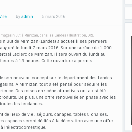
ille
by
admin
5 mars 2016
—
—
agasin But à Mimizan, dans les Landes (Illustration, DR).
in But de Mimizan (Landes) a accueilli ses premiers
nauguré le lundi 7 mars 2016. Sur une surface de 1 000
cial Leclerc de Mimizan. Il sera ouvert du lundi au
heures à 19 heures. Cette ouverture a permis
 de son nouveau concept sur le département des Landes
asins. A Mimizan, tout a été pensé pour séduire les
rience. Des mises en scène attractives ont ainsi été
 produits. De plus, une offre renouvelée en phase avec les
toutes les tendances.
de lieux de vie : séjours, canapés, tables & chaises,
es espaces seront dédiés à la décoration avec une offre
 à l’électrodomestique.