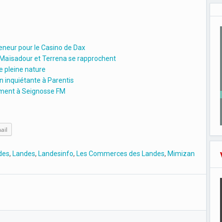
reneur pour le Casino de Dax
 Maïsadour et Terrena se rapprochent
de pleine nature
on inquiétante à Parentis
ement à Seignosse FM
ail
des
,
Landes
,
Landesinfo
,
Les Commerces des Landes
,
Mimizan