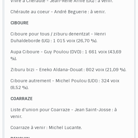
Vivre à Chéraute - Jean-René Arhie (UG) : à venir.
Chéraute au coeur - André Beguerie : à venir.
CIBOURE
Ciboure pour tous / ziburu denentzat - Henri
Duhaldeborde (UG) : 1 015 voix (26,70 %).
Aupa Ciboure - Guy Poulou (DVD) : 1 661 voix (43,69
%).
Ziburu bizi - Eneko Aldana-Douat : 802 voix (21,09 %).
Ciboure autrement - Michel Poulou (UDI) : 324 voix
(8,52 %).
COARRAZE
Liste d’union pour Coarraze - Jean Saint-Josse : à
venir.
Coarraze à venir : Michel Lucante.