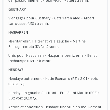
Ger passionnément - Jean-Paul Mattéi : à venir.
GUETHARY
S’engager pour Guéthary - Getariaren alde - Albert
Larrousset (UD) : à venir.
HASPARREN
Herritarrekin, l’alternative à gauche - Martine
Etcheçaharreta (DVG) : à venir.
Unis pour Hasparren - Hazparne berriz erne - Benat
Inchauspe (DVD) : à venir.
HENDAYE
Hendaye autrement - Kotte Ecenarro (PS) : 2 014 voix
(36,51 %).
hendaye la gauche fait front - Eric Saint Martin (PCF) :
502 voix (9,10 %).
Action et conviction, Hendaye une ville en mouvement