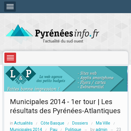
Municipales 2014 - 1er tour | Les
résultats des Pyrénées-Atlantiques
in
Actualités
Côte Basque
Dossiers
Ma Ville
/
/
/
/
Municipales 2014
Pau
Politique
by
admin
23
/
/
—
—