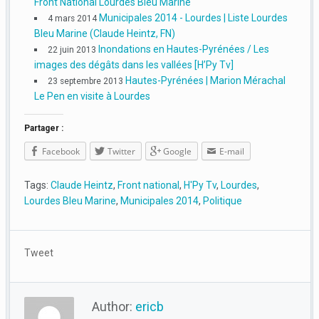
Front National Lourdes Bleu Marine
Municipales 2014 - Lourdes | Liste Lourdes
4 mars 2014
Bleu Marine (Claude Heintz, FN)
Inondations en Hautes-Pyrénées / Les
22 juin 2013
images des dégâts dans les vallées [H’Py Tv]
Hautes-Pyrénées | Marion Mérachal
23 septembre 2013
Le Pen en visite à Lourdes
Partager :
Facebook
Twitter
Google
E-mail
Tags:
Claude Heintz
,
Front national
,
H'Py Tv
,
Lourdes
,
Lourdes Bleu Marine
,
Municipales 2014
,
Politique
Tweet
Author:
ericb