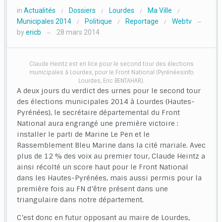
in
Actualités
Dossiers
Lourdes
Ma Ville
/
/
/
/
Municipales 2014
Politique
Reportage
Webtv
/
/
/
—
by
ericb
28 mars 2014
—
Claude Heintz est en lice pour le second tour des élections
municipales à Lourdes, pour le Front National (Pyrénéesinfo
Lourdes, Eric BENTAHAR).
A deux jours du verdict des urnes pour le second tour
des élections municipales 2014 à Lourdes (Hautes-
Pyrénées), le secrétaire départemental du Front
National aura engrangé une première victoire :
installer le parti de Marine Le Pen et le
Rassemblement Bleu Marine dans la cité mariale. Avec
plus de 12 % des voix au premier tour, Claude Heintz a
ainsi récolté un score haut pour le Front National
dans les Hautes-Pyrénées, mais aussi permis pour la
première fois au FN d’être présent dans une
triangulaire dans notre département.
C’est donc en futur opposant au maire de Lourdes,